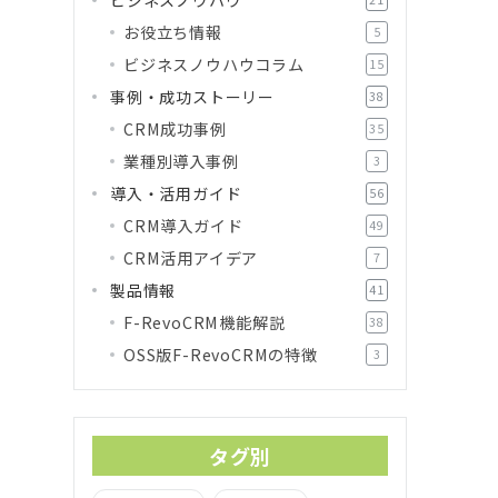
お役立ち情報
5
ビジネスノウハウコラム
15
事例・成功ストーリー
38
CRM成功事例
35
業種別導入事例
3
導入・活用ガイド
56
CRM導入ガイド
49
CRM活用アイデア
7
製品情報
41
F-RevoCRM機能解説
38
OSS版F-RevoCRMの特徴
3
タグ別