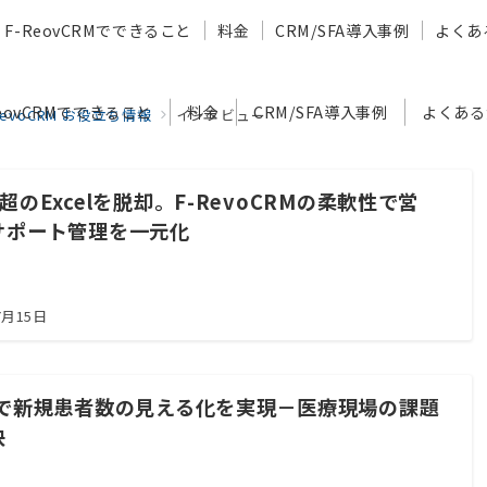
F-ReovCRMでできること
料金
CRM/SFA導入事例
よくあ
ReovCRMでできること
料金
CRM/SFA導入事例
よくある
RevoCRM お役立ち情報
インタビュー
超のExcelを脱却。F-RevoCRMの柔軟性で営
サポート管理を一元化
7月15日
Mで新規患者数の見える化を実現－医療現場の課題
決