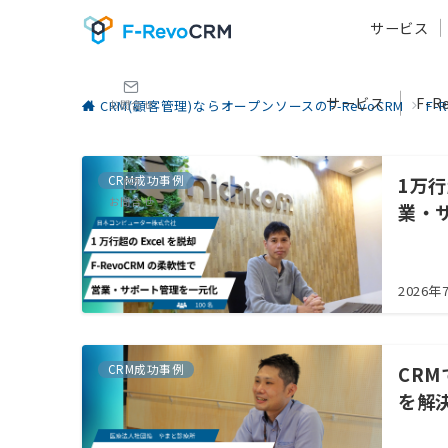
サービス
サービス
F-
CRM(顧客管理)ならオープンソースのF-RevoCRM
F-
お問合せ
CRM成功事例
1万行
お問合せ
業・
2026年
CRM成功事例
CR
を解