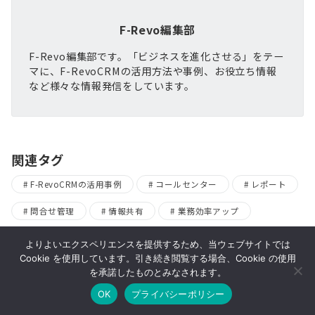
F-Revo編集部
F-Revo編集部です。「ビジネスを進化させる」をテー
マに、F-RevoCRMの活用方法や事例、お役立ち情報
など様々な情報発信をしています。
関連タグ
F-RevoCRMの活用事例
コールセンター
レポート
問合せ管理
情報共有
業務効率アップ
よりよいエクスペリエンスを提供するため、当ウェブサイトでは
前のページ
Cookie を使用しています。引き続き閲覧する場合、Cookie の使用
投
を承諾したものとみなされます。
膨大な顧客データを分析！F-RevoCRMでマ
稿
ーケティングを最大化する方法
OK
プライバシーポリシー
ナ