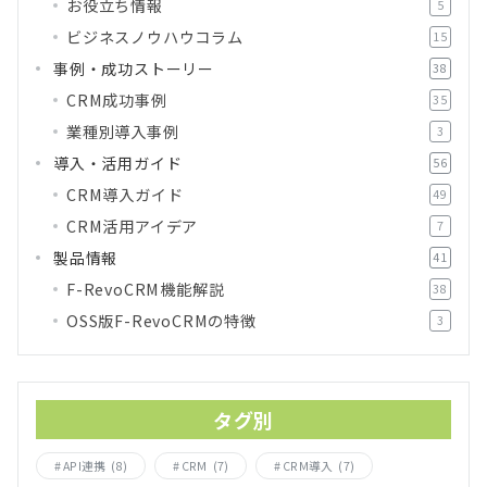
お役立ち情報
5
ビジネスノウハウコラム
15
事例・成功ストーリー
38
CRM成功事例
35
業種別導入事例
3
導入・活用ガイド
56
CRM導入ガイド
49
CRM活用アイデア
7
製品情報
41
F-RevoCRM機能解説
38
OSS版F-RevoCRMの特徴
3
タグ別
API連携
(8)
CRM
(7)
CRM導入
(7)