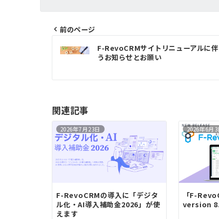
前のページ
投
F-RevoCRMサイトリニューアルに伴
稿
うお知らせとお願い
ナ
ビ
ゲ
関連記事
ー
2026年7月23日
2026年6月
シ
ョ
ン
F-RevoCRMの導入に「デジタ
「F-RevoC
ル化・AI導入補助金2026」が使
version 8.0
えます