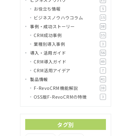
お役立ち情報
5
ビジネスノウハウコラム
15
事例・成功ストーリー
38
CRM成功事例
35
業種別導入事例
3
導入・活用ガイド
56
CRM導入ガイド
49
CRM活用アイデア
7
製品情報
41
F-RevoCRM機能解説
38
OSS版F-RevoCRMの特徴
3
タグ別