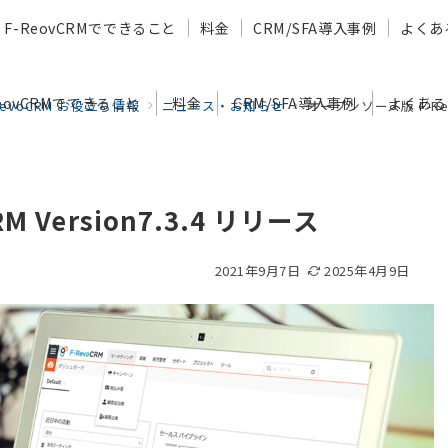
F-ReovCRMでできること
料金
CRM/SFA導入事例
よくあ
ReovCRMでできること
料金
CRM/SFA導入事例
よくある
RevoCRM お役立ち情報
ニュース・お知らせ
オープンソース版 F-Revo
 Version7.3.4 リリース
2021年9月7日
2025年4月9日