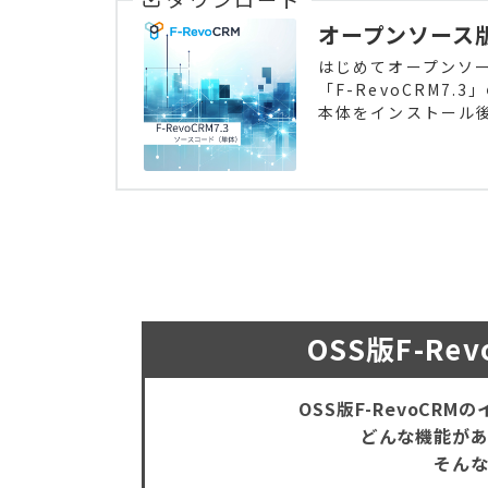
オープンソース版F
はじめてオープンソー
「F-RevoCRM7
本体をインストール後
OSS版F-R
OSS版F-RevoCR
どんな機能が
そん