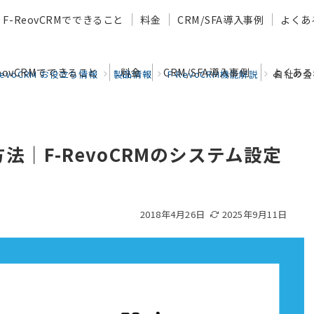
F-ReovCRMでできること
料金
CRM/SFA導入事例
よくあ
ReovCRMでできること
料金
CRM/SFA導入事例
よくある
RevoCRM お役立ち情報
製品情報
F-RevoCRM機能解説
自社の会
｜F-RevoCRMのシステム設定
2018年4月26日
2025年9月11日