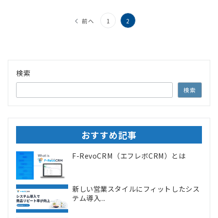
投
前へ
1
2
稿
の
ペ
検索
ー
検索
ジ
送
り
おすすめ記事
F-RevoCRM（エフレボCRM）とは
新しい営業スタイルにフィットしたシス
テム導入...