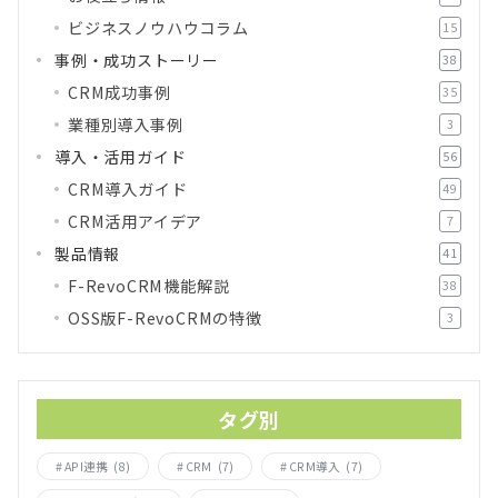
ビジネスノウハウコラム
15
事例・成功ストーリー
38
CRM成功事例
35
業種別導入事例
3
導入・活用ガイド
56
CRM導入ガイド
49
CRM活用アイデア
7
製品情報
41
F-RevoCRM機能解説
38
OSS版F-RevoCRMの特徴
3
タグ別
API連携
(8)
CRM
(7)
CRM導入
(7)