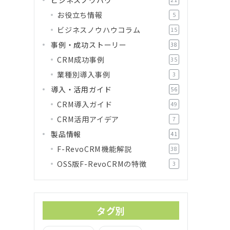
お役立ち情報
5
ビジネスノウハウコラム
15
事例・成功ストーリー
38
CRM成功事例
35
業種別導入事例
3
導入・活用ガイド
56
CRM導入ガイド
49
CRM活用アイデア
7
製品情報
41
F-RevoCRM機能解説
38
OSS版F-RevoCRMの特徴
3
タグ別