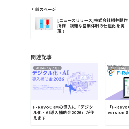
前のページ
投
[ニュースリリース]株式会社桐井製作
稿
所様 複雑な営業体制の仕組化を実
現！
ナ
ビ
ゲ
関連記事
ー
2026年7月23日
2026年6月
シ
ョ
ン
F-RevoCRMの導入に「デジタ
「F-RevoC
ル化・AI導入補助金2026」が使
version 8.0
えます