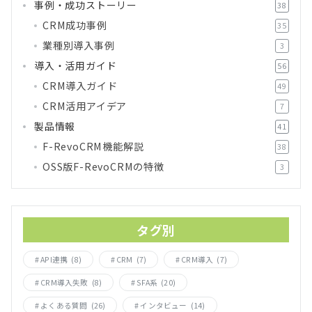
事例・成功ストーリー
38
CRM成功事例
35
業種別導入事例
3
導入・活用ガイド
56
CRM導入ガイド
49
CRM活用アイデア
7
製品情報
41
F-RevoCRM機能解説
38
OSS版F-RevoCRMの特徴
3
タグ別
API連携
(8)
CRM
(7)
CRM導入
(7)
CRM導入失敗
(8)
SFA系
(20)
よくある質問
(26)
インタビュー
(14)