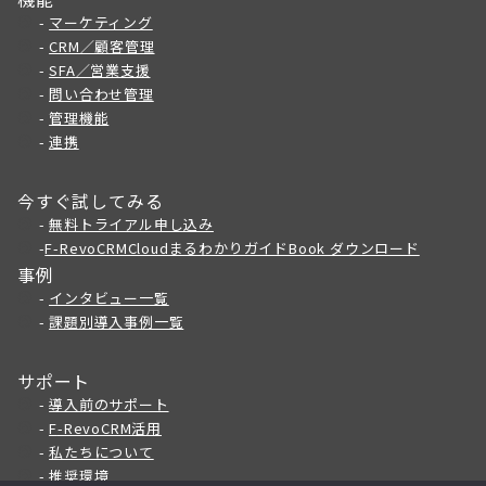
-
マーケティング
-
CRM／顧客管理
-
SFA／営業支援
-
問い合わせ管理
-
管理機能
-
連携
今すぐ試してみる
-
無料トライアル申し込み
-
F-RevoCRMCloudまるわかりガイドBook ダウンロード
事例
-
インタビュー一覧
-
課題別導入事例一覧
サポート
-
導入前のサポート
-
F
-RevoCRM活用
-
私たちについて
-
推奨環境