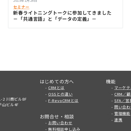
2015年1月26日
セミナー
新春ライトニングトークに参加してきました
－「共通言語」と「データの定義」－
はじめての方へ
機能
-
CRMとは
-
マーケテ
-
OSSとの違い
-
CRM／
-2 川商ビル8F
-
F-RevoCRMとは
-
SFA／
平山ビル4F
-
問い合わ
-
管理機能
お問合せ・相談
-
連携
-
お問い合わせ
-
無料相談申し込み