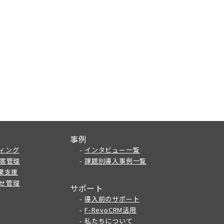
事例
ィング
-
インタビュー一覧
顧客管理
-
課題別導入事例一覧
営業支援
せ管理
サポート
-
導入前のサポート
-
F
-RevoCRM活用
-
私たちについて