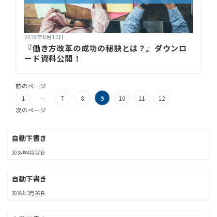
2018年8月10日
『働き方改革の成功の秘訣とは？』ダウンロ
ード資料公開！
前のページ
1
…
7
8
9
10
11
12
次のページ
自動下書き
2018年4月27日
自動下書き
2018年3月26日