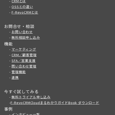
-
CRMとは
-
OSSとの違い
-
F-RevoCRMとは
お問合せ・相談
-
お問い合わせ
-
無料相談申し込み
機能
-
マーケティング
-
CRM／顧客管理
-
SFA／営業支援
-
問い合わせ管理
-
管理機能
-
連携
今すぐ試してみる
-
無料トライアル申し込み
-
F-RevoCRMCloudまるわかりガイドBook ダウンロード
事例
-
インタビュー一覧