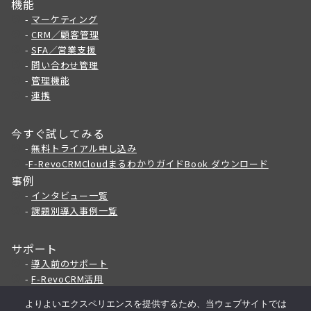
機能
-
マーケティング
-
CRM／顧客管理
-
SFA／営業支援
-
問い合わせ管理
-
管理機能
-
連携
今すぐ試してみる
-
無料トライアル申し込み
-
F-RevoCRMCloudまるわかりガイドBook ダウンロード
事例
-
インタビュー一覧
-
課題別導入事例一覧
サポート
-
導入前のサポート
-
F
-RevoCRM活用
-
私たちについて
よりよいエクスペリエンスを提供するため、当ウェブサイトでは
-
推奨環境